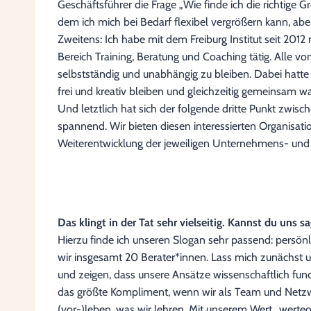
Geschäftsführer die Frage „Wie finde ich die richtige 
dem ich mich bei Bedarf flexibel vergrößern kann, abe
Zweitens: Ich habe mit dem Freiburg Institut seit 20
Bereich Training, Beratung und Coaching tätig. Alle v
selbstständig und unabhängig zu bleiben. Dabei hatte 
frei und kreativ bleiben und gleichzeitig gemeinsam 
Und letztlich hat sich der folgende dritte Punkt zwis
spannend. Wir bieten diesen interessierten Organisat
Weiterentwicklung der jeweiligen Unternehmens- und
Das klingt in der Tat sehr vielseitig. Kannst du un
Hierzu finde ich unseren Slogan sehr passend: persön
wir insgesamt 20 Berater*innen. Lass mich zunächst un
und zeigen, dass unsere Ansätze wissenschaftlich fundi
das größte Kompliment, wenn wir als Team und Netz
(vor-)leben, was wir lehren. Mit unserem Wert „werteo