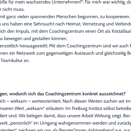
Größe für mein wachsendes Unternehmen?“. Für mich war wichtig, dass
r nicht muss.
12 mit ganz vielen spannenden Menschen begonnen, zu kooperieren. 
on uns haben eine Sehnsucht nach Heimat, Vernetzung und Verbindung
ich den Impuls, mit dem Coachingzentrum einen Ort als Kristallisat
was bewegen und gestalten können.
chenzeitlich herausgestellt: Mit dem Coachingzentrum sind wir auch
ionen ein Netzwerk zum gegenseitigen Austausch und gleichzeitig B
 Teamkultur an.
s sagen, wodurch sich das Coachingzentrum konkret auszeichnet?
lich – wirksam – werteorientiert. Nach diesen Werten suchen wir 
seren Wert „wirksam“ erläutern: Im Freiburg Institut selbst betre
ert sind. Wir belegen damit, dass unsere Arbeit Wirkung zeigt. Bei
werk „persönlich“ im Umgang wahrgenommen werden und zurückge
rientiert“ zeichnen wir uns als Berater*innen dahingehend aus, nur